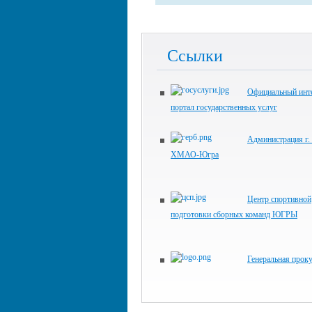
Ссылки
Официальный инте
портал государственных услуг
Администрация г.
ХМАО-Югра
Центр спортивной
подготовки сборных команд ЮГРЫ
Генеральная прок