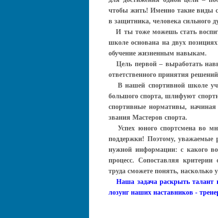
чтобы жить! Именно такие виды с
в защитника, человека сильного ду
И ты тоже можешь стать воспит
школе основана на двух позициях
обучение жизненным навыкам.
Цель первой – выработать навы
ответственного принятия решений
В нашей спортивной школе учащ
большого спорта, шлифуют спорти
спортивные нормативы, начиная 
звания Мастеров спорта.
Успех юного спортсмена во мно
поддержки! Поэтому, уважаемые р
нужной информации: с какого во
процесс. Сопоставляя критерии 
труда сможете понять, насколько 
Наша задача раскрыть талант в
лозунг наших наставников - трене