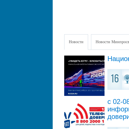
Новости
Новости Минпросв
Нацио
16
с 02-0
инфор
довер