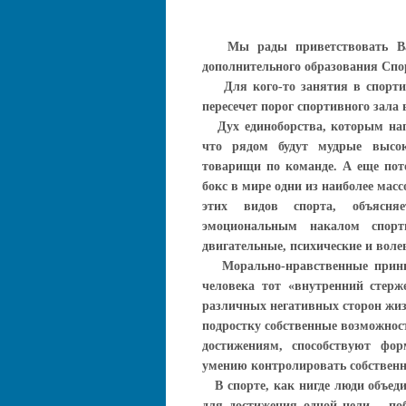
Мы рады приветствовать Ва
дополнительного образования Спо
Для кого-то занятия в спортив
пересечет порог спортивного зала 
Дух единоборства, которым напи
что рядом будут мудрые высок
товарищи по команде. А еще пото
бокс в мире одни из наиболее ма
этих видов спорта, объясня
эмоциональным накалом спорт
двигательные, психические и воле
Морально-нравственные принци
человека тот «внутренний стер
различных негативных сторон жиз
подростку собственные возможност
достижениям, способствуют фо
умению контролировать собственн
В спорте, как нигде люди объед
для достижения одной цели – по