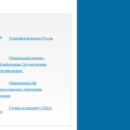
Олимпийский комитет России
Официальный интернет-
й информации. Государственная
вой информации.
Официальный сайт
ауки и высшего образования
дерации
Служба по контракту в Югре