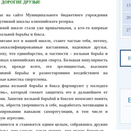
ДОРОГИЕ ДРУЗЬЯ!
13
с на сайте Муниципального бюджетного учреждения
20
ртивной школы олимпийского резерва.
ной школе стали уже привычными, а кто-то впервые
27
вольной борьбы и бокса.
тано все в нашей школе, станет частью тебя, потому,
оквалифицированные наставники, надежные друзья,
му, что единоборство, в частности – вольная борьба и
Н
ссовых олимпийских видов спорта. Большая популярность
ется, прежде всего, его зрелищностью, высоким
ивной борьбы и разносторонним воздействием на
вые качества спортсмена.
пы вольной борьбы и бокса формируют у молодого
жень», который сможет защитить его в дальнейшем от
ни. Занятия вольной борьбой и боксом помогают понять
и, обрести уверенность в себе, выработать мотивацию к
рмированию навыков саморегуляции, в том числе и
ую агрессию.
иняются и становятся одним целым, собравшись дружно
беды, тем самым, давая понять, что нужно бороться –