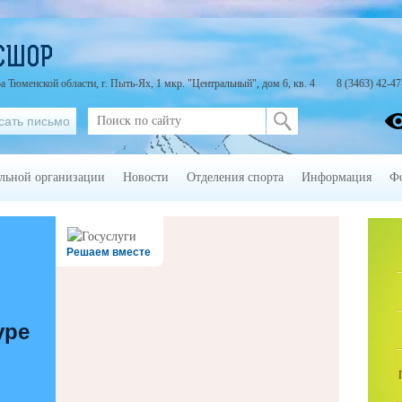
СШОР
юменской области, г. Пыть-Ях, 1 мкр. "Центральный", дом 6, кв. 4
8 (3463) 42-47
сать письмо
ельной организации
Новости
Отделения спорта
Информация
Ф
Решаем вместе
уре