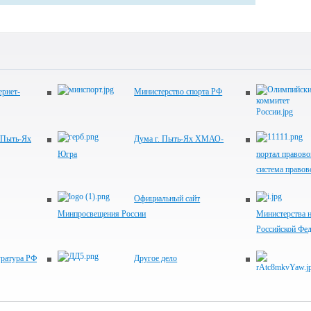
рнет-
Министерство спорта РФ
 Пыть-Ях
Дума г. Пыть-Ях ХМАО-
Югра
портал правово
система право
Официальный сайт
Минпросвещения России
Министерства н
Российской Фе
уратура РФ
Другое дело