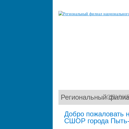
Региональный филиа
СЛУЖБ
Добро пожаловать 
СШОР города Пыть-